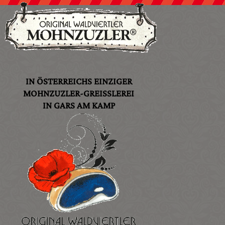
IN ÖSTERREICHS EINZIGER
MOHNZUZLER-GREISSLEREI
IN GARS AM KAMP