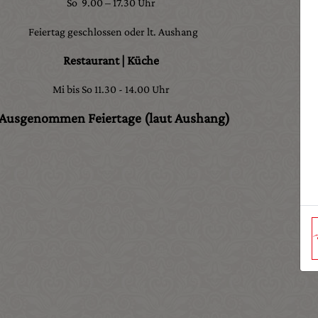
So 9.00 – 17.30 Uhr
Feiertag geschlossen oder lt. Aushang
Restaurant | Küche
Mi bis So 11.30 - 14.00 Uhr
Ausgenommen Feiertage (laut Aushang)