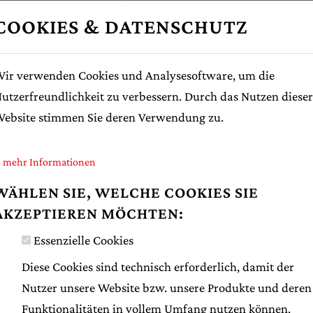
COOKIES & DATENSCHUTZ
ÖFFNUNGS
ir verwenden Cookies und Analysesoftware, um die
UND KURK
utzerfreundlichkeit zu verbessern. Durch das Nutzen dieser
ebsite stimmen Sie deren Verwendung zu.
Während der Öffnung
schattigem Gastgar
mehr Informationen
Verweilen bei Kaffe
verschiedensten Eis
WÄHLEN SIE, WELCHE COOKIES SIE
April bis Mitte Sept
AKZEPTIEREN MÖCHTEN:
Essenzielle Cookies
Mo und Di 9.00 - 17.00
Mi bis Sa 8.00 – 17.30 U
Diese Cookies sind technisch erforderlich, damit der
So 9.00 – 17.30 Uhr
Nutzer unsere Website bzw. unsere Produkte und deren
Funktionalitäten in vollem Umfang nutzen können.