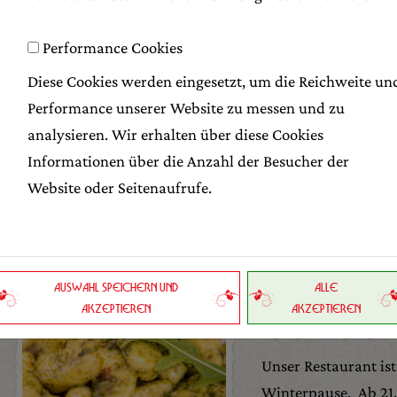
*! Montag und Dienstag e
/Restaurant Montag und Di
Performance Cookies
Sonderöffnungszeiten !
Wi
Diese Cookies werden eingesetzt, um die Reichweite un
zum Schutze unserer Mitar
Performance unserer Website zu messen und zu
eingeschränkten Betrieb ei
analysieren. Wir erhalten über diese Cookies
höflich zu unserem Person
Informationen über die Anzahl der Besucher der
Bäckerei Verkauf mögli
Website oder Seitenaufrufe.
AUSWAHL SPEICHERN UND
ALLE
ÖFFNUNGS
AKZEPTIEREN
AKZEPTIEREN
RESTAURA
Unser Restaurant ist 
Winterpause. Ab 21