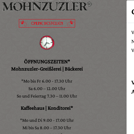
ONLINE BESTELLEN
W
N
W
ÖFFNUNGSZEITEN*
Mohnzuzler-Greißlerei | Bäckerei
*Mo bis Fr 6.00 - 17.30 Uhr
Sa 6.00 – 12.00 Uhr
So und Feiertag 7.30 – 11.00 Uhr
Kaffeehaus | Konditorei*
*Mo und Di 9.00 - 17.00 Uhr
Mi bis Sa 8.00 – 17.30 Uhr