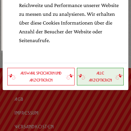
Reichweite und Performance unserer Website
VORMERKEN
zu messen und zu analysieren. Wir erhalten
über diese Cookies Informationen über die
Anzahl der Besucher der Website oder
BESTELLEN
Seitenaufrufe.
AUSWAHL SPEICHERN UND
ALLE
AKZEPTIEREN
AKZEPTIEREN
DATENSCHUTZ
AGB
IMPRESSUM
VERSANDKOSTEN