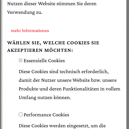
Nutzen dieser Website stimmen Sie deren
Verwendung zu.
mehr Informationen
WÄHLEN SIE, WELCHE COOKIES SIE
Selbstgemachte Blätterteigstangerl mit Käse,
AKZEPTIEREN MÖCHTEN:
Mohn und Paprika... bestreut.
Essenzielle Cookies
Haltbarkeit: 30 Tage
Diese Cookies sind technisch erforderlich,
damit der Nutzer unsere Website bzw. unsere
1 Stück
Produkte und deren Funktionalitäten in vollem
€ 7.00
Umfang nutzen können.
200 g
Performance Cookies
Diese Cookies werden eingesetzt, um die