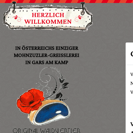
IN ÖSTERREICHS EINZIGER
MOHNZUZLER-GREISSLEREI
IN GARS AM KAMP
W
N
W