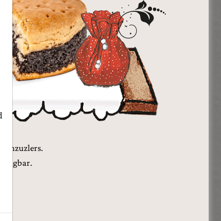
d
ohnzuzlers.
erfügbar.