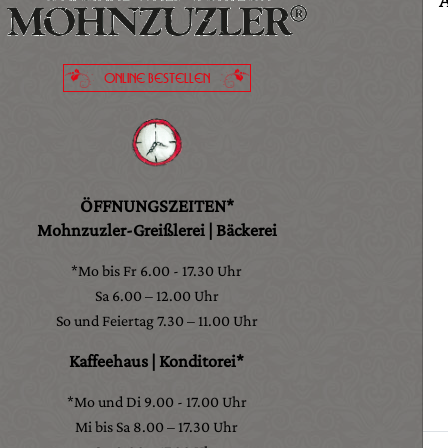
ONLINE BESTELLEN
ÖFFNUNGSZEITEN*
Mohnzuzler-Greißlerei | Bäckerei
*Mo bis Fr 6.00 - 17.30 Uhr
Sa 6.00 – 12.00 Uhr
So und Feiertag 7.30 – 11.00 Uhr
Kaffeehaus | Konditorei*
*Mo und Di 9.00 - 17.00 Uhr
Mi bis Sa 8.00 – 17.30 Uhr