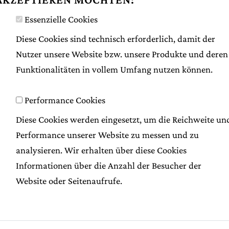
Essenzielle Cookies
Diese Cookies sind technisch erforderlich, damit der
Nutzer unsere Website bzw. unsere Produkte und deren
Funktionalitäten in vollem Umfang nutzen können.
Performance Cookies
Diese Cookies werden eingesetzt, um die Reichweite un
Performance unserer Website zu messen und zu
analysieren. Wir erhalten über diese Cookies
Nach dem Rezept des Original Waldviertler M
Informationen über die Anzahl der Besucher der
Nach Bedarf auch in verschiedenen Größen v
Website oder Seitenaufrufe.
Haltbarkeit: 15 Tage
1 Stück
€ 15.20
500 g