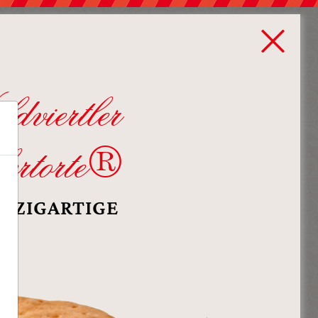
dviertler
ertorte®
INZIGARTIGE