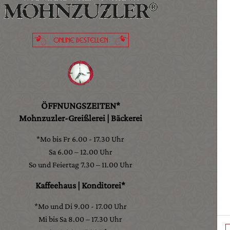
ONLINE BESTELLEN
ÖFFNUNGSZEITEN*
Mohnzuzler-Greißlerei | Bäckerei
*Mo bis Fr 6.00 - 17.30 Uhr
Sa 6.00 – 12.00 Uhr
So und Feiertag 7.30 – 11.00 Uhr
Kaffeehaus | Konditorei*
*Mo und Di 9.00 - 17.00 Uhr
Mi bis Sa 8.00 – 17.30 Uhr