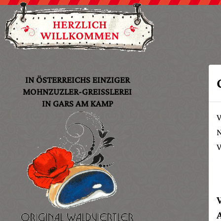
IN ÖSTERREICHS EINZIGER
MOHNZUZLER-GREISSLEREI
IN GARS AM KAMP
W
N
W